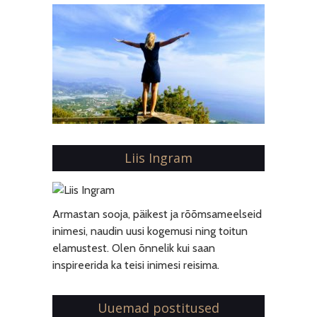
Liis Ingram
Armastan sooja, päikest ja rõõmsameelseid
inimesi, naudin uusi kogemusi ning toitun
elamustest. Olen õnnelik kui saan
inspireerida ka teisi inimesi reisima.
Uuemad postitused