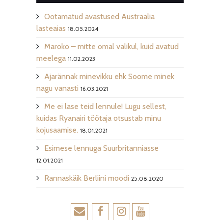
Ootamatud avastused Austraalia
lasteaias
18.05.2024
Maroko – mitte omal valikul, kuid avatud
meelega
11.02.2023
Ajarännak minevikku ehk Soome minek
nagu vanasti
16.03.2021
Me ei lase teid lennule! Lugu sellest,
kuidas Ryanairi töötaja otsustab minu
kojusaamise.
18.01.2021
Esimese lennuga Suurbritanniasse
12.01.2021
Rannaskäik Berliini moodi
25.08.2020