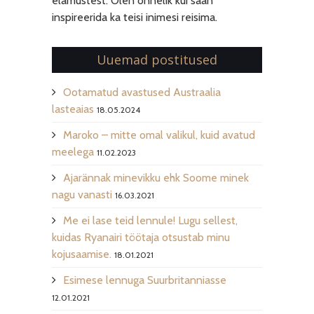
elamustest. Olen õnnelik kui saan
inspireerida ka teisi inimesi reisima.
Uuemad postitused
Ootamatud avastused Austraalia
lasteaias
18.05.2024
Maroko – mitte omal valikul, kuid avatud
meelega
11.02.2023
Ajarännak minevikku ehk Soome minek
nagu vanasti
16.03.2021
Me ei lase teid lennule! Lugu sellest,
kuidas Ryanairi töötaja otsustab minu
kojusaamise.
18.01.2021
Esimese lennuga Suurbritanniasse
12.01.2021