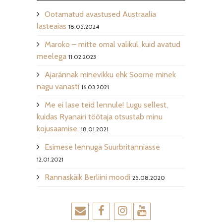
Ootamatud avastused Austraalia
lasteaias
18.05.2024
Maroko – mitte omal valikul, kuid avatud
meelega
11.02.2023
Ajarännak minevikku ehk Soome minek
nagu vanasti
16.03.2021
Me ei lase teid lennule! Lugu sellest,
kuidas Ryanairi töötaja otsustab minu
kojusaamise.
18.01.2021
Esimese lennuga Suurbritanniasse
12.01.2021
Rannaskäik Berliini moodi
25.08.2020