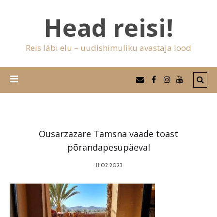
Head reisi!
Reis läbi elu – uudishimuliku avastaja lood
Ousarzazare Tamsna vaade toast
põrandapesupäeval
11.02.2023