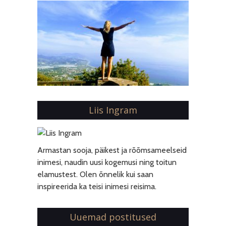
Liis Ingram
Armastan sooja, päikest ja rõõmsameelseid
inimesi, naudin uusi kogemusi ning toitun
elamustest. Olen õnnelik kui saan
inspireerida ka teisi inimesi reisima.
Uuemad postitused