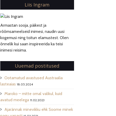
Liis Ingram
Armastan sooja, päikest ja
rõõmsameelseid inimesi, naudin uusi
kogemusi ning toitun elamustest. Olen
õnnelik kui saan inspireerida ka teisi
inimesi reisima.
Uuemad postitused
Ootamatud avastused Austraalia
lasteaias
18.05.2024
Maroko – mitte omal valikul, kuid
avatud meelega
11.02.2023
Ajarännak minevikku ehk Soome minek
nagu vanasti
16.03.2021