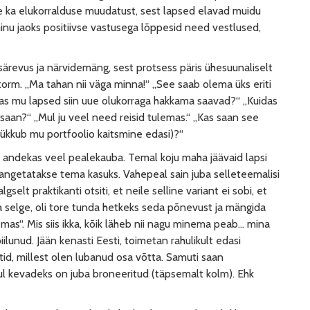
 ka elukorralduse muudatust, sest lapsed elavad muidu
 minu jaoks positiivse vastusega lõppesid need vestlused,
ärevus ja närvidemäng, sest protsess päris ühesuunaliselt
orm. „Ma tahan nii väga minna!“ „See saab olema üks eriti
idas mu lapsed siin uue olukorraga hakkama saavad?“ „Kuidas
saan?“ „Mul ju veel need reisid tulemas.“ „Kas saan see
lükkub mu portfoolio kaitsmine edasi)?“
a andekas veel pealekauba. Temal koju maha jäävaid lapsi
 langetatakse tema kasuks. Vahepeal sain juba selleteemalisi
lgselt praktikanti otsiti, et neile selline variant ei sobi, et
 selge, oli tore tunda hetkeks seda põnevust ja mängida
mas“. Mis siis ikka, kõik läheb nii nagu minema peab… mina
piilunud. Jään kenasti Eesti, toimetan rahulikult edasi
tid, millest olen lubanud osa võtta. Samuti saan
ul kevadeks on juba broneeritud (täpsemalt kolm). Ehk