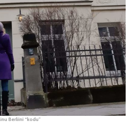
inu Berliini “kodu”