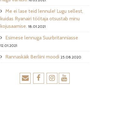
Me ei lase teid lennule! Lugu sellest,
kuidas Ryanairi töötaja otsustab minu
kojusaamise.
18.01.2021
Esimese lennuga Suurbritanniasse
12.01.2021
Rannaskäik Berliini moodi
25.08.2020