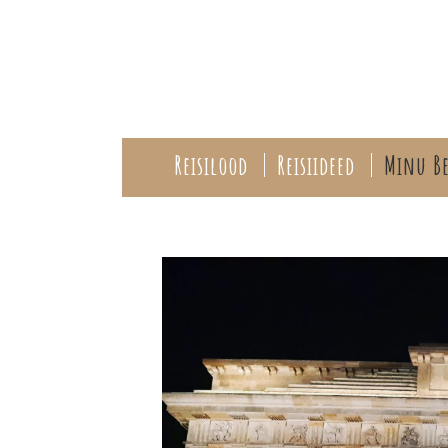
Reisilood
Reisiideed
Minu Be