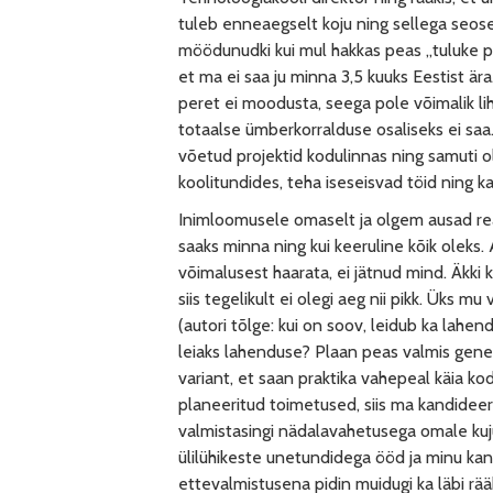
tuleb enneaegselt koju ning sellega seose
möödunudki kui mul hakkas peas „tuluke põ
et ma ei saa ju minna 3,5 kuuks Eestist är
peret ei moodusta, seega pole võimalik li
totaalse ümberkorralduse osaliseks ei saa
võetud projektid kodulinnas ning samuti ol
koolitundides, teha iseseisvad töid ning k
Inimloomusele omaselt ja olgem ausad reaa
saaks minna ning kui keeruline kõik oleks
võimalusest haarata, ei jätnud mind. Äkki 
siis tegelikult ei olegi aeg nii pikk. Üks mu
(autori tõlge: kui on soov, leidub ka lahe
leiaks lahenduse? Plaan peas valmis genere
variant, et saan praktika vahepeal käia ko
planeeritud toimetused, siis ma kandideeri
valmistasingi nädalavahetusega omale kuj
ülilühikeste unetundidega ööd ja minu kand
ettevalmistusena pidin muidugi ka läbi rä