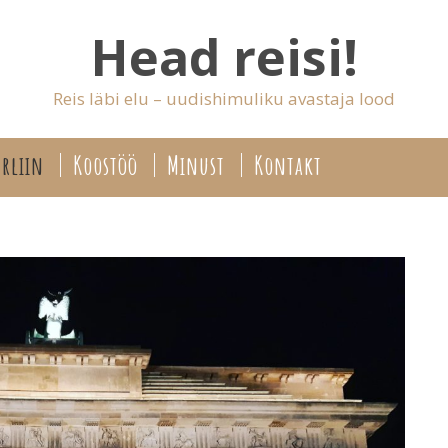
Head reisi!
Reis läbi elu – uudishimuliku avastaja lood
rliin
Koostöö
Minust
Kontakt