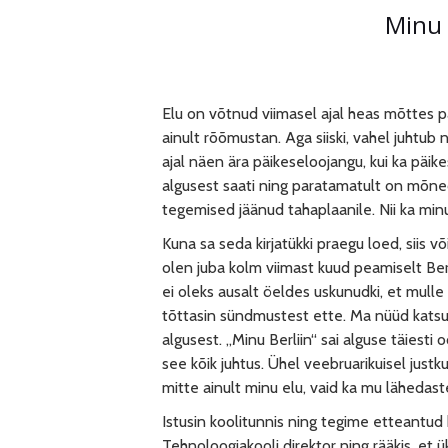
Minu 
Elu on võtnud viimasel ajal heas mõttes pär
ainult rõõmustan. Aga siiski, vahel juhtub
ajal näen ära päikeseloojangu, kui ka päi
algusest saati ning paratamatult on mõned
tegemised jäänud tahaplaanile. Nii ka minu 
Kuna sa seda kirjatükki praegu loed, siis 
olen juba kolm viimast kuud peamiselt Berlii
ei oleks ausalt öeldes uskunudki, et mulle
tõttasin sündmustest ette. Ma nüüd katsun
algusest. „Minu Berliin“ sai alguse täiesti 
see kõik juhtus. Ühel veebruarikuisel justk
mitte ainult minu elu, vaid ka mu lähedast
Istusin koolitunnis ning tegime etteantud
Tehnoloogiakooli direktor ning rääkis, et ük