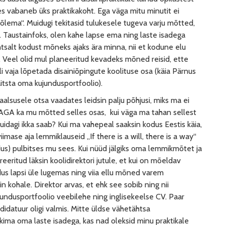
s vabaneb üks praktikakoht. Ega väga mitu minutit ei
lema“. Muidugi tekitasid tulukesele tugeva varju mõtted,
a. Taustainfoks, olen kahe lapse ema ning laste isadega
htsalt kodust mõneks ajaks ära minna, nii et kodune elu
. Veel olid mul planeeritud kevadeks mõned reisid, ette
i vaja lõpetada disainiõpingute koolituse osa (käia Pärnus
aitsta oma kujundusportfoolio).
lsusele otsa vaadates leidsin palju põhjusi, miks ma ei
. AGA ka mu mõtted selles osas, kui väga ma tahan sellest
kuidagi ikka saab? Kui ma vahepeal saaksin kodus Eestis käia,
 viimase aja lemmiklauseid „If there is a will, there is a way“
ndus) pulbitses mu sees. Kui nüüd jälgiks oma lemmikmõtet ja
eritud läksin koolidirektori jutule, et kui on mõeldav
dus lapsi üle lugemas ning viia ellu mõned varem
n kohale. Direktor arvas, et ehk see sobib ning nii
undusportfoolio veebilehe ning inglisekeelse CV. Paar
idatuur oligi valmis. Mitte üldse vähetähtsa
äkima oma laste isadega, kas nad oleksid minu praktikale