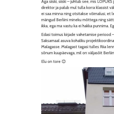
Aga siiski, siiski – juhtub see, mis LÕPUKS
direktor ja palub mul tulla korra klassist vä
ei saa minna ning otsitakse võimalusi, et 
mängud Berliini mineku mõttega ning sättis
ikka, ega ma vastu ka ei hakka punnima. 
Edasi toimus kirjade vahetamise periood 
Saksamaal asuva kohaliku projektikoordinaa
Malagasse. Malagast tagasi tulles Riia len
sõnum kuupäevaga, mil on väljasõit Berliin
Elu on tore 😊