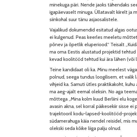
minekuga päri. Nende jaoks tähendaks see
igapäevaselt minuga. Üllatavalt kiirelt ja
siinkohal suur tänu asjaosalistele.
Vajalikud dokumendid esitatud algas ootus
ei kulgenud. Peas keerles meeletu mõttet
põnev ja õpetlik eluperiood.“ Teisalt „Ku
ma oma Eestis alustatud projektid tehtud 
kevad koolitööd tehtud kui ära lähen (või 
Teine kandidaat oli ka. Minu meelest väg
polnud, seega tundus loogilisem, et valik
vihjeid ka. Samuti ütles praktikakoht, kuhu a
ma aeg-ajalt eemal oleksin. No aga teema
mõttega „Mina kolm kuud Berliini elu koge
avasin akna, sel korral päikesekiir sisse ei 
trajektooril kodu-lapsed-koolitööd-projek
südamerahuga käia nendel reisidel, mis m
olekski seda kõike liiga palju olnud.