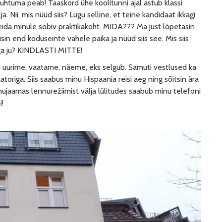
 juhtuma peab! Taaskord ühe koolitunni ajal astub klassi
lja. Nii, mis nüüd siis? Lugu selline, et teine kandidaat ikkagi
leida minule sobiv praktikakoht. MIDA??? Ma just lõpetasin
in end koduseinte vahele paika ja nüüd siis see. Mis siis
Ega ju? KINDLASTI MITTE!
– uurime, vaatame, näeme, eks selgub. Samuti vestlused ka
toriga. Siis saabus minu Hispaania reisi aeg ning sõitsin ära
nujaamas lennurežiimist välja lülitudes saabub minu telefoni
i!