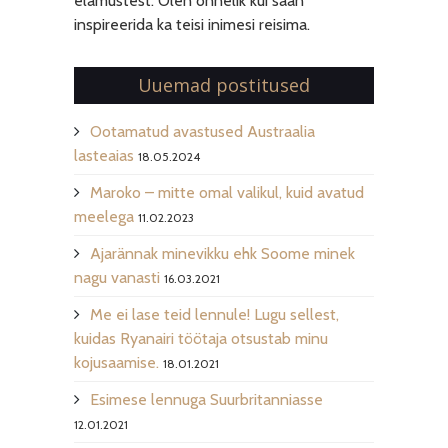
elamustest. Olen õnnelik kui saan
inspireerida ka teisi inimesi reisima.
Uuemad postitused
Ootamatud avastused Austraalia
lasteaias
18.05.2024
Maroko – mitte omal valikul, kuid avatud
meelega
11.02.2023
Ajarännak minevikku ehk Soome minek
nagu vanasti
16.03.2021
Me ei lase teid lennule! Lugu sellest,
kuidas Ryanairi töötaja otsustab minu
kojusaamise.
18.01.2021
Esimese lennuga Suurbritanniasse
12.01.2021