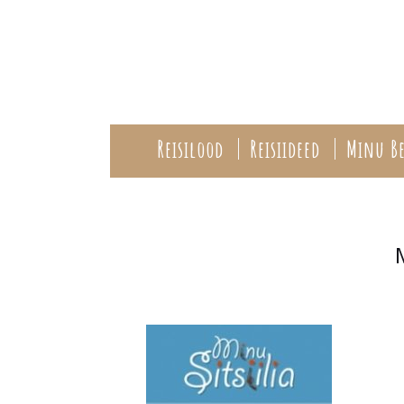
Reisilood
Reisiideed
Minu Be
M