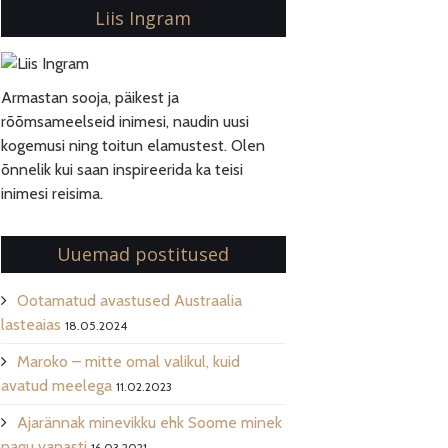
Liis Ingram
Armastan sooja, päikest ja
rõõmsameelseid inimesi, naudin uusi
kogemusi ning toitun elamustest. Olen
õnnelik kui saan inspireerida ka teisi
inimesi reisima.
Uuemad postitused
Ootamatud avastused Austraalia
lasteaias
18.05.2024
Maroko – mitte omal valikul, kuid
avatud meelega
11.02.2023
Ajarännak minevikku ehk Soome minek
nagu vanasti
16.03.2021