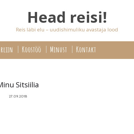
Head reisi!
Reis läbi elu – uudishimuliku avastaja lood
rliin
Koostöö
Minust
Kontakt
inu Sitsiilia
27.09.2018