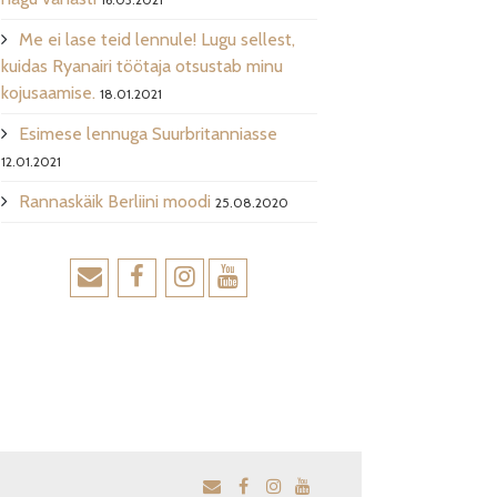
Me ei lase teid lennule! Lugu sellest,
kuidas Ryanairi töötaja otsustab minu
kojusaamise.
18.01.2021
Esimese lennuga Suurbritanniasse
12.01.2021
Rannaskäik Berliini moodi
25.08.2020