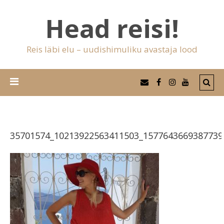
Head reisi!
Reis läbi elu – uudishimuliku avastaja lood
35701574_10213922563411503_1577643669387739