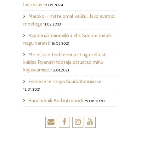
lasteaias
18.05.2024
Maroko – mitte omal valikul, kuid avatud
meelega
11.02.2023
Ajarännak minevikku ehk Soome minek
nagu vanasti
16.03.2021
Me ei lase teid lennule! Lugu sellest,
kuidas Ryanairi töötaja otsustab minu
kojusaamise.
18.01.2021
Esimese lennuga Suurbritanniasse
12.01.2021
Rannaskäik Berliini moodi
25.08.2020